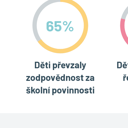
65
%
Děti převzaly
Dě
zodpovědnost za
ř
školní povinnosti