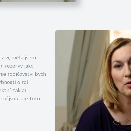
ství, měla jsem
ám rezervy jako
ie rodičovství bych
nosti o roli
ktní, tak ať
ktní jsou, ale toto