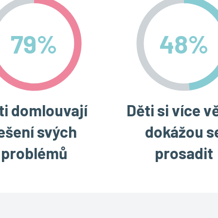
79
%
48
%
ti domlouvají
Děti si více vě
ešení svých
dokážou s
problémů
prosadit