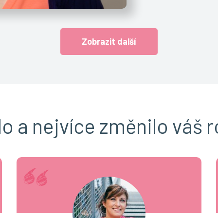
Zobrazit další
lo a nejvíce změnilo váš r