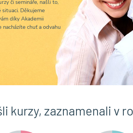
urzy či semináře, našli to,
é situaci. Děkujeme
 vám díky Akademii
e nacházíte chuť a odvahu
šli kurzy, zaznamenali v r