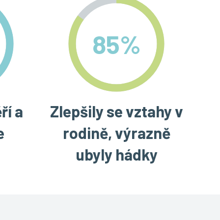
85
%
ří a
Zlepšily se vztahy v
e
rodině, výrazně
ubyly hádky