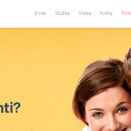
O nás
Služby
Videa
Knihy
Ref
nti?