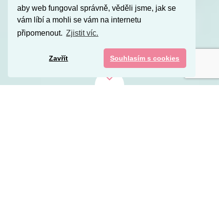
aby web fungoval správně, věděli jsme, jak se
vám líbí a mohli se vám na internetu
připomenout.
Zjistit víc.
Zavřít
Souhlasím s cookies
Proč s námi spolupracovat?
11
let v oboru
Již přes 11 let přinášíme klientům naději, že svoji
rodičovskou roli zvládnou. Jsme vaší podporou při